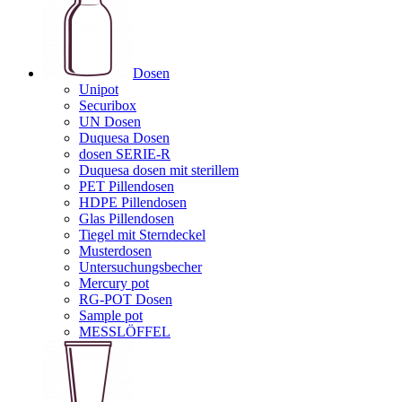
Dosen
Unipot
Securibox
UN Dosen
Duquesa Dosen
dosen SERIE-R
Duquesa dosen mit sterillem
PET Pillendosen
HDPE Pillendosen
Glas Pillendosen
Tiegel mit Sterndeckel
Musterdosen
Untersuchungsbecher
Mercury pot
RG-POT Dosen
Sample pot
MESSLÖFFEL