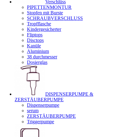
Verschlüss
PIPETTENMONTUR
Stopfen mit Burste
SCHRAUBVERSCHLUSS
Tropfflasche
Kindergesicherter
Fliptops
Disctops
Kanüle
Aluminium
38 durchmesser
Dosierglas
DISPENSERPUMPE &
ZERSTÄUBERPUMPE
Dispenserpumpe
serum
ZERSTÄUBERPUMPE
Triggerpumpe