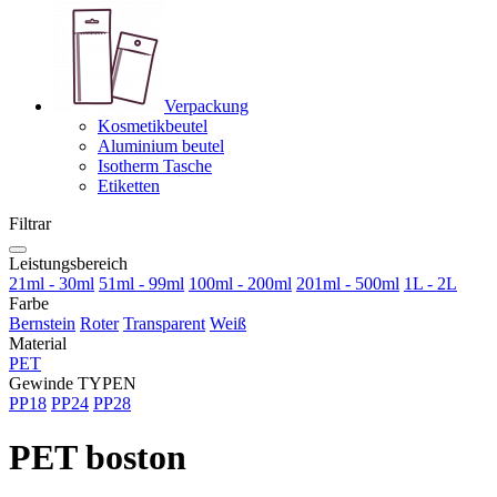
Verpackung
Kosmetikbeutel
Aluminium beutel
Isotherm Tasche
Etiketten
Filtrar
Leistungsbereich
21ml - 30ml
51ml - 99ml
100ml - 200ml
201ml - 500ml
1L - 2L
Farbe
Bernstein
Roter
Transparent
Weiß
Material
PET
Gewinde TYPEN
PP18
PP24
PP28
PET boston