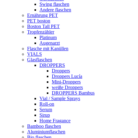
Swing flaschen
Andere flaschen
Ernährung PET
PET boston
Boston Tall PET
Tropfenzähler
Platinum
Augenarzt
Flasche mit Kanüllen
VIALS
Glasflaschen
DROPPERS
Droppers
Droppers Lucía
Mini-Droppers
weiße Droppers
DROPPERS Bambus
Vial / Sample Sprays
Roll-on
Serum
Sirup
Home Fragance
Bamboo flaschen
Aluminiumflaschen
Bio flaschen