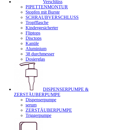
Verschlüss
PIPETTENMONTUR
Stopfen mit Burste
SCHRAUBVERSCHLUSS
Tropfflasche
Kindergesicherter
Fliptops
Disctops
Kanüle
Aluminium
38 durchmesser
Dosierglas
DISPENSERPUMPE &
ZERSTÄUBERPUMPE
Dispenserpumpe
serum
ZERSTÄUBERPUMPE
Triggerpumpe