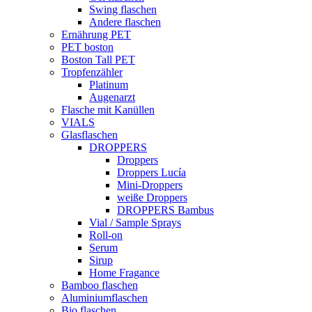
Swing flaschen
Andere flaschen
Ernährung PET
PET boston
Boston Tall PET
Tropfenzähler
Platinum
Augenarzt
Flasche mit Kanüllen
VIALS
Glasflaschen
DROPPERS
Droppers
Droppers Lucía
Mini-Droppers
weiße Droppers
DROPPERS Bambus
Vial / Sample Sprays
Roll-on
Serum
Sirup
Home Fragance
Bamboo flaschen
Aluminiumflaschen
Bio flaschen