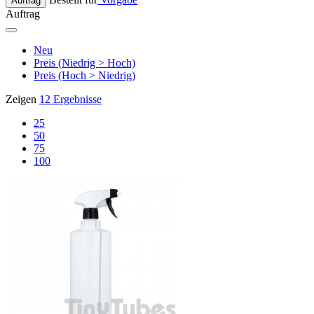
Auftrag
Auftrag
Neu
Preis (Niedrig > Hoch)
Preis (Hoch > Niedrig)
Zeigen
12 Ergebnisse
25
50
75
100