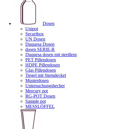
Dosen
Unipot
Securibox
UN Dosen
Duquesa Dosen
dosen SERIE-R
Duquesa dosen mit sterillem
PET Pillendosen
HDPE Pillendosen
Glas Pillendosen
Tiegel mit Sterndeckel
Musterdosen
Untersuchungsbecher
Mercury pot
RG-POT Dosen
Sample pot
MESSLÖFFEL