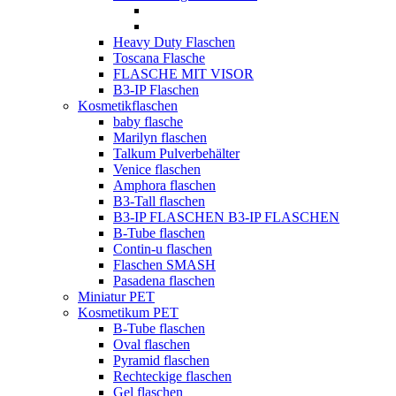
Heavy Duty Flaschen
Toscana Flasche
FLASCHE MIT VISOR
B3-IP Flaschen
Kosmetikflaschen
baby flasche
Marilyn flaschen
Talkum Pulverbehälter
Venice flaschen
Amphora flaschen
B3-Tall flaschen
B3-IP FLASCHEN B3-IP FLASCHEN
B-Tube flaschen
Contin-u flaschen
Flaschen SMASH
Pasadena flaschen
Miniatur PET
Kosmetikum PET
B-Tube flaschen
Oval flaschen
Pyramid flaschen
Rechteckige flaschen
Gel flaschen