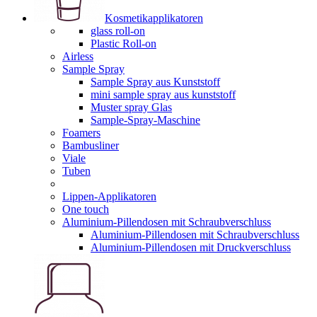
Kosmetikapplikatoren
glass roll-on
Plastic Roll-on
Airless
Sample Spray
Sample Spray aus Kunststoff
mini sample spray aus kunststoff
Muster spray Glas
Sample-Spray-Maschine
Foamers
Bambusliner
Viale
Tuben
Lippen-Applikatoren
One touch
Aluminium-Pillendosen mit Schraubverschluss
Aluminium-Pillendosen mit Schraubverschluss
Aluminium-Pillendosen mit Druckverschluss