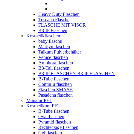
Heavy Duty Flaschen
Toscana Flasche
FLASCHE MIT VISOR
B3-IP Flaschen
Kosmetikflaschen
baby flasche
Marilyn flaschen
Talkum Pulverbehälter
Venice flaschen
Amphora flaschen
B3-Tall flaschen
B3-IP FLASCHEN B3-IP FLASCHEN
B-Tube flaschen
Contin-u flaschen
Flaschen SMASH
Pasadena flaschen
Miniatur PET
Kosmetikum PET
B-Tube flaschen
Oval flaschen
Pyramid flaschen
Rechteckige flaschen
Gel flaschen