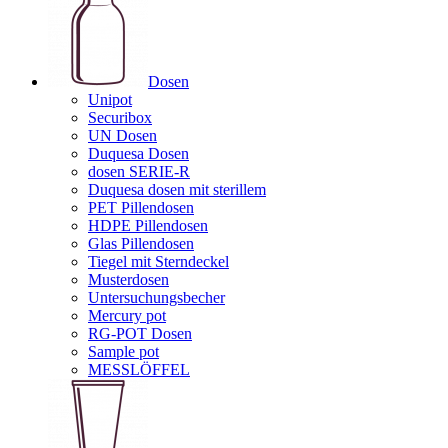
Dosen
Unipot
Securibox
UN Dosen
Duquesa Dosen
dosen SERIE-R
Duquesa dosen mit sterillem
PET Pillendosen
HDPE Pillendosen
Glas Pillendosen
Tiegel mit Sterndeckel
Musterdosen
Untersuchungsbecher
Mercury pot
RG-POT Dosen
Sample pot
MESSLÖFFEL