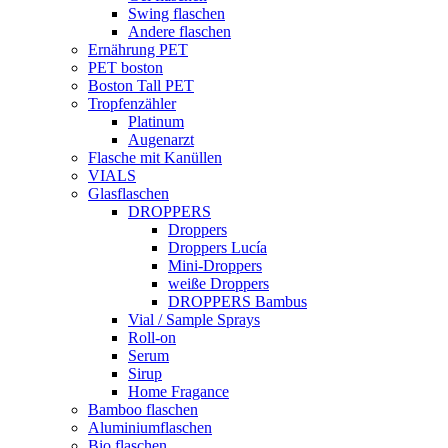
Swing flaschen
Andere flaschen
Ernährung PET
PET boston
Boston Tall PET
Tropfenzähler
Platinum
Augenarzt
Flasche mit Kanüllen
VIALS
Glasflaschen
DROPPERS
Droppers
Droppers Lucía
Mini-Droppers
weiße Droppers
DROPPERS Bambus
Vial / Sample Sprays
Roll-on
Serum
Sirup
Home Fragance
Bamboo flaschen
Aluminiumflaschen
Bio flaschen