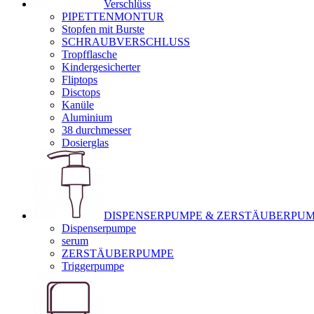
Verschlüss
PIPETTENMONTUR
Stopfen mit Burste
SCHRAUBVERSCHLUSS
Tropfflasche
Kindergesicherter
Fliptops
Disctops
Kanüle
Aluminium
38 durchmesser
Dosierglas
DISPENSERPUMPE & ZERSTÄUBERPU
Dispenserpumpe
serum
ZERSTÄUBERPUMPE
Triggerpumpe