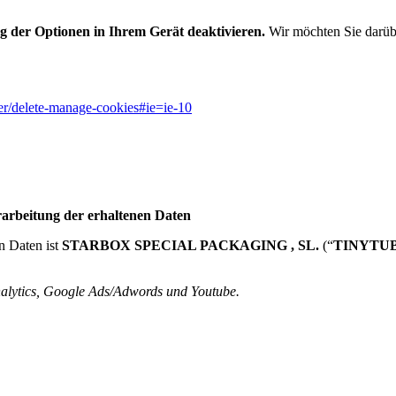
 der Optionen in Ihrem Gerät deaktivieren.
Wir möchten Sie darüber
er/delete-manage-cookies#ie=ie-10
rarbeitung der erhaltenen Daten
n Daten ist
STARBOX SPECIAL PACKAGING , SL.
(“
TINYTU
alytics, Google Ads/Adwords und Youtube.