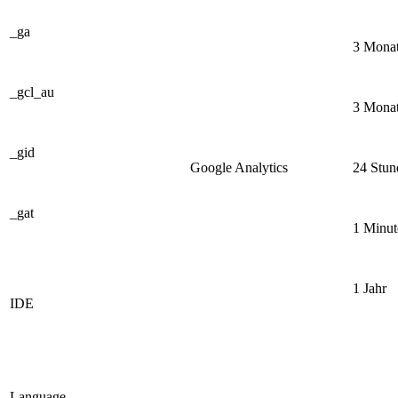
_ga
3 Mona
_gcl_au
3 Mona
_gid
Google Analytics
24 Stun
_gat
1 Minut
1 Jahr
IDE
Language