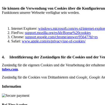
Sie können die Verwendung von Cookies über die Konfigurierung
Funktionen unserer Webseite verfügbar sein werden.
Internet Explorer:
windows.microsoft.com/es-xl/internet-explor
FireFox:
support.mozilla.org/es/kb/Borrar%20cookies
Chrome:
support.google.com/chrome/answer/95647?hl=es
Safari:
www.apple.com/es/privacy/use-of-cookies/
4.
Identifizierung der Zuständigen für die Cookies und der Ve
Zuständig für die eigenen Cookies und die Verarbeitung der erhaltene
tubes.com
.
Zuständig für die Cookies von Drittanbietern sind
Google, Google An
Information
Bei Tiny kaufen