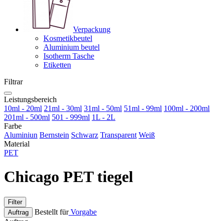
Verpackung
Kosmetikbeutel
Aluminium beutel
Isotherm Tasche
Etiketten
Filtrar
Leistungsbereich
10ml - 20ml
21ml - 30ml
31ml - 50ml
51ml - 99ml
100ml - 200ml
201ml - 500ml
501 - 999ml
1L - 2L
Farbe
Aluminiun
Bernstein
Schwarz
Transparent
Weiß
Material
PET
Chicago PET tiegel
Filter
Bestellt für
Vorgabe
Auftrag