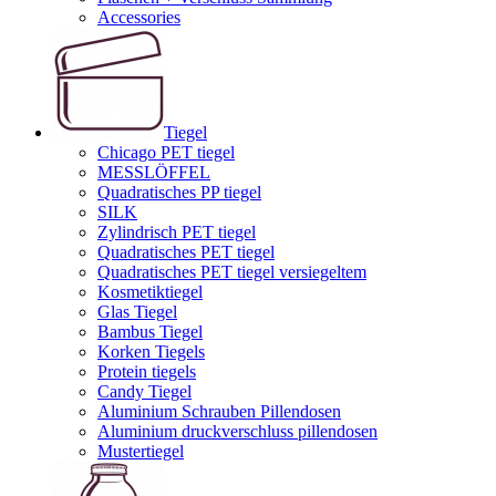
Accessories
Tiegel
Chicago PET tiegel
MESSLÖFFEL
Quadratisches PP tiegel
SILK
Zylindrisch PET tiegel
Quadratisches PET tiegel
Quadratisches PET tiegel versiegeltem
Kosmetiktiegel
Glas Tiegel
Bambus Tiegel
Korken Tiegels
Protein tiegels
Candy Tiegel
Aluminium Schrauben Pillendosen
Aluminium druckverschluss pillendosen
Mustertiegel