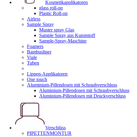
Kosmetikapplikatoren
glass roll-on
Plastic Roll-on
Airless
Sample Spray
Muster spray Glas
Sample Spray aus Kunststoff
Sample-Spray-Maschine
Foamers
Bambusliner
Viale
Tuben
Lippen-Applikatoren
One touch
Aluminium-Pillendosen mit Schraubverschluss
Aluminium-Pillendosen mit Schraubverschluss
Aluminium-Pillendosen mit Druckverschluss
Verschlüss
PIPETTENMONTUR