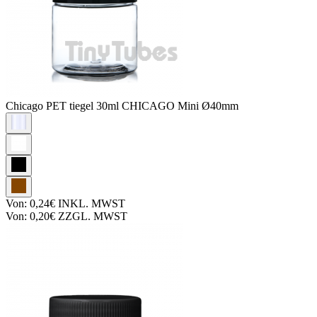
Chicago PET tiegel
30ml CHICAGO Mini Ø40mm
Von:
0,24€
INKL. MWST
Von:
0,20€
ZZGL. MWST