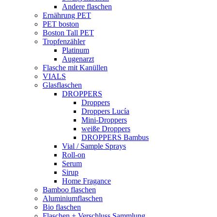
Andere flaschen
Ernährung PET
PET boston
Boston Tall PET
Tropfenzähler
Platinum
Augenarzt
Flasche mit Kanüllen
VIALS
Glasflaschen
DROPPERS
Droppers
Droppers Lucía
Mini-Droppers
weiße Droppers
DROPPERS Bambus
Vial / Sample Sprays
Roll-on
Serum
Sirup
Home Fragance
Bamboo flaschen
Aluminiumflaschen
Bio flaschen
Flaschen + Verschluss Sammlung