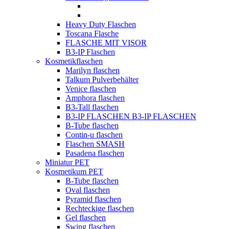
Heavy Duty Flaschen
Toscana Flasche
FLASCHE MIT VISOR
B3-IP Flaschen
Kosmetikflaschen
Marilyn flaschen
Talkum Pulverbehälter
Venice flaschen
Amphora flaschen
B3-Tall flaschen
B3-IP FLASCHEN B3-IP FLASCHEN
B-Tube flaschen
Contin-u flaschen
Flaschen SMASH
Pasadena flaschen
Miniatur PET
Kosmetikum PET
B-Tube flaschen
Oval flaschen
Pyramid flaschen
Rechteckige flaschen
Gel flaschen
Swing flaschen