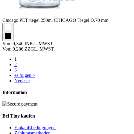
Chicago PET tiegel
250ml CHICAGO Tiegel D.70 mm
Von:
0,34€
INKL. MWST
Von:
0,28€
ZZGL. MWST
1
2
3
es folgen >
Neueste
Information
Bei Tiny kaufen
Einkaufsbedingungen
Zahlungsmethoden