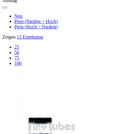
Auftrag
Neu
Preis (Niedrig > Hoch)
Preis (Hoch > Niedrig)
Zeigen
12 Ergebnisse
25
50
75
100