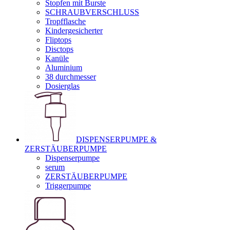
Stopfen mit Burste
SCHRAUBVERSCHLUSS
Tropfflasche
Kindergesicherter
Fliptops
Disctops
Kanüle
Aluminium
38 durchmesser
Dosierglas
DISPENSERPUMPE &
ZERSTÄUBERPUMPE
Dispenserpumpe
serum
ZERSTÄUBERPUMPE
Triggerpumpe